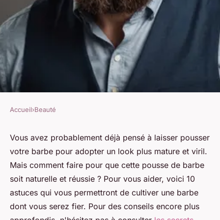
Accueil
›
Beauté
BEAUTÉ
10 astuces pour favoriser une
Vous avez probablement déjà pensé à laisser pousser
votre barbe pour adopter un look plus mature et viril.
pousse de barbe naturelle
Mais comment faire pour que cette pousse de barbe
réussie
soit naturelle et réussie ? Pour vous aider, voici 10
astuces qui vous permettront de cultiver une barbe
Joseph
•
7 février 2025
•
8 min de lecture
dont vous serez fier. Pour des conseils encore plus