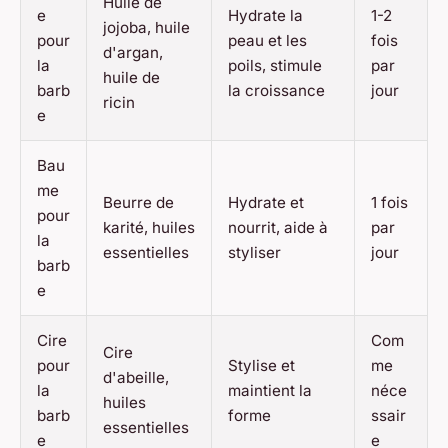
Huile de
e
Hydrate la
1-2
jojoba, huile
pour
peau et les
fois
d'argan,
la
poils, stimule
par
huile de
barb
la croissance
jour
ricin
e
Bau
me
Beurre de
Hydrate et
1 fois
pour
karité, huiles
nourrit, aide à
par
la
essentielles
styliser
jour
barb
e
Cire
Com
Cire
pour
Stylise et
me
d'abeille,
la
maintient la
néce
huiles
barb
forme
ssair
essentielles
e
e