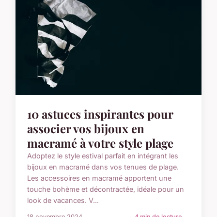
10 astuces inspirantes pour
associer vos bijoux en
macramé à votre style plage
Adoptez le style estival parfait en intégrant les
bijoux en macramé dans vos tenues de plage.
Les accessoires en macramé apportent une
touche bohème et décontractée, idéale pour un
look de vacances. V...
18 novembre 2024
4 min de lecture →