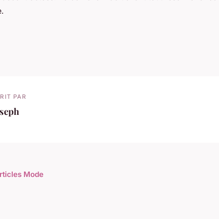
.
RIT PAR
oseph
articles Mode