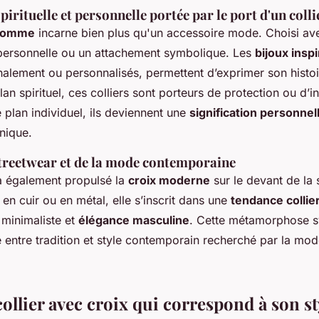
pirituelle et personnelle portée par le port d'un colli
 homme
incarne bien plus qu'un accessoire mode. Choisi avec
i personnelle ou un attachement symbolique. Les
bijoux inspi
nalement ou personnalisés, permettent d’exprimer son histo
lan spirituel, ces colliers sont porteurs de protection ou d’i
e plan individuel, ils deviennent une
signification personnell
nique.
streetwear et de la mode contemporaine
 également propulsé la
croix moderne
sur le devant de la
en cuir ou en métal, elle s’inscrit dans une
tendance colli
minimaliste et
élégance masculine
. Cette métamorphose 
bre entre tradition et style contemporain recherché par la mo
collier avec croix qui correspond à son st