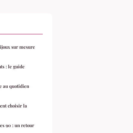
bijoux sur mesure
s : le guide
e au quotidien
nt choisir la
s 90 : un retour