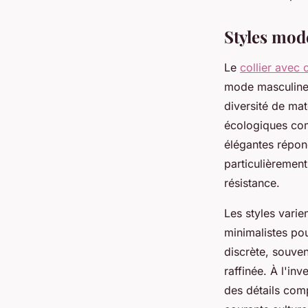
Joseph
•
23 décembre 2024
•
3 min de lecture
Styles mod
Le
collier avec
mode masculine 
diversité de mat
écologiques com
élégantes répond
particulièrement
résistance.
Les styles varie
minimalistes po
discrète, souve
raffinée. À l'i
des détails com