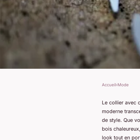
Accueil
›
Mode
MODE
Collier avec croix p
Le collier avec 
moderne transce
et symbolisme mod
de style. Que v
bois chaleureux,
look tout en po