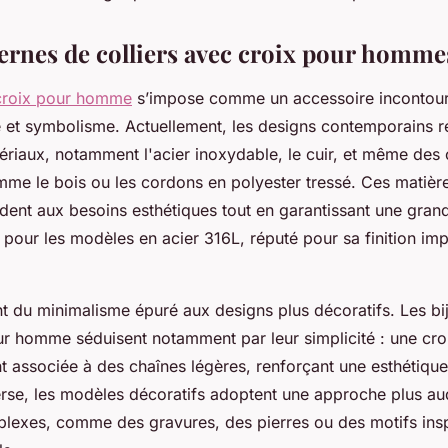
ernes de colliers avec croix pour homme
 croix pour homme
s’impose comme un accessoire incontour
et symbolisme. Actuellement, les designs contemporains re
ériaux, notamment l'acier inoxydable, le cuir, et même des 
me le bois ou les cordons en polyester tressé. Ces matière
ent aux besoins esthétiques tout en garantissant une grand
 pour les modèles en acier 316L, réputé pour sa finition im
nt du minimalisme épuré aux designs plus décoratifs. Les bi
ur homme séduisent notamment par leur simplicité : une croi
nt associée à des chaînes légères, renforçant une esthétiqu
nverse, les modèles décoratifs adoptent une approche plus a
plexes, comme des gravures, des pierres ou des motifs ins