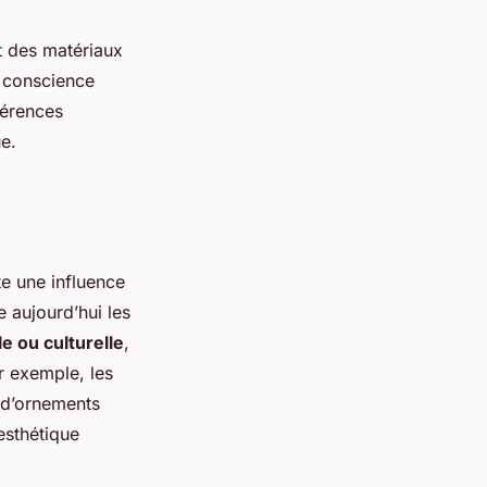
nt des matériaux
e conscience
férences
e.
te une influence
e aujourd’hui les
le ou culturelle
,
r exemple, les
 d’ornements
esthétique