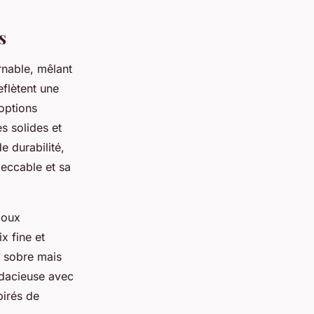
s
nable, mêlant
flètent une
options
s solides et
e durabilité,
peccable et sa
joux
x fine et
e sobre mais
udacieuse avec
pirés de