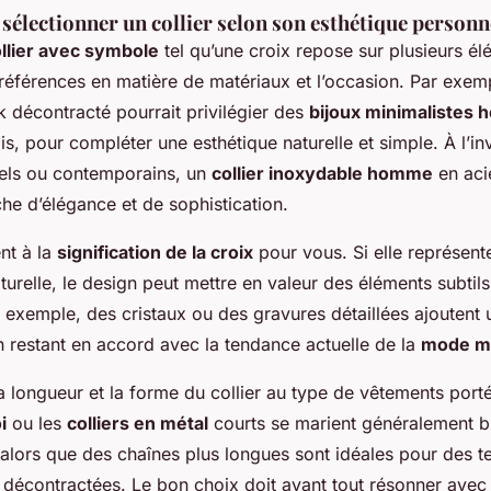
sélectionner un collier selon son esthétique personn
llier avec symbole
tel qu’une croix repose sur plusieurs élé
préférences en matière de matériaux et l’occasion. Par exe
 décontracté pourrait privilégier des
bijoux minimalistes
is, pour compléter une esthétique naturelle et simple. À l’i
mels ou contemporains, un
collier inoxydable homme
en aci
che d’élégance et de sophistication.
nt à la
signification de la croix
pour vous. Si elle représen
ulturelle, le design peut mettre en valeur des éléments subtil
 exemple, des cristaux ou des gravures détaillées ajoutent
en restant en accord avec la tendance actuelle de la
mode m
a longueur et la forme du collier au type de vêtements port
i
ou les
colliers en métal
courts se marient généralement b
 alors que des chaînes plus longues sont idéales pour des t
décontractées. Le bon choix doit avant tout résonner avec