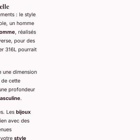
elle
ments : le style
mple, un homme
 homme
, réalisés
nverse, pour des
er 316L pourrait
te une dimension
s de cette
 une profondeur
asculine
.
és. Les
bijoux
ien avec des
enues
 votre
style