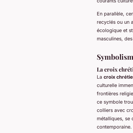
courants culture
En parallèle, ce
recyclés ou un a
écologique et st
masculines, des
Symbolisme 
La croix chrét
La
croix chréti
culturelle immen
frontières reli
ce symbole trou
colliers avec c
métalliques, se 
contemporaine.