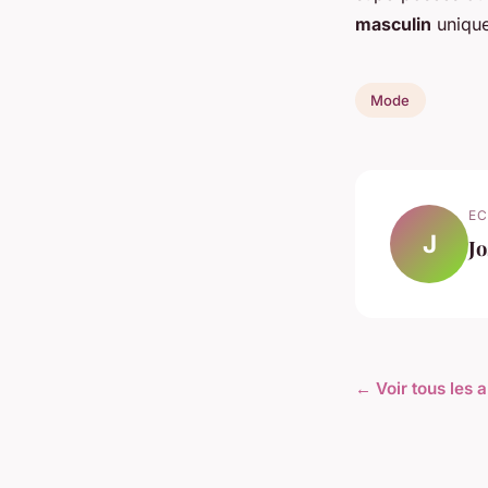
masculin
unique
Mode
EC
J
J
← Voir tous les 