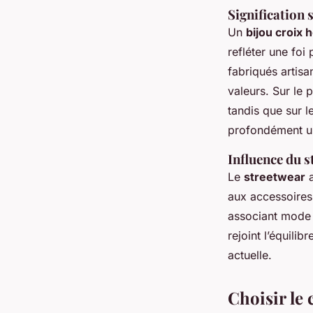
Signification s
Un
bijou croix
refléter une fo
fabriqués artisa
valeurs. Sur le p
tandis que sur l
profondément u
Influence du 
Le
streetwear
a
aux accessoires 
associant mode 
rejoint l’équili
actuelle.
Choisir le 