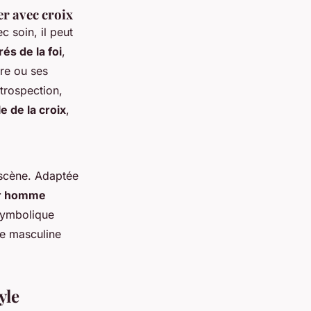
er avec croix
 soin, il peut
rés de la foi
,
ire ou ses
ntrospection,
e de la croix
,
 scène. Adaptée
er homme
symbolique
de masculine
yle