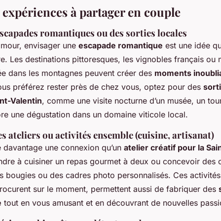
t expériences à partager en couple
escapades romantiques ou des sorties locales
’amour, envisager une
escapade romantique
est une idée q
re. Les destinations pittoresques, les vignobles français o
ée dans les montagnes peuvent créer des
moments inoublia
vous préférez rester près de chez vous, optez pour des
sort
int-Valentin
, comme une visite nocturne d’un musée, un tour
re une dégustation dans un domaine viticole local.
es ateliers ou activités ensemble (cuisine, artisanat)
e davantage une connexion qu’un
atelier créatif pour la Sai
dre à cuisiner un repas gourmet à deux ou concevoir des c
bougies ou des cadres photo personnalisés. Ces activités
 procurent sur le moment, permettent aussi de fabriquer des
e
tout en vous amusant et en découvrant de nouvelles pas