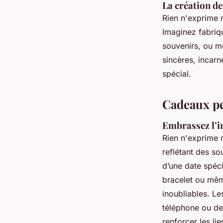
La création de
Rien n'exprime 
Imaginez fabriq
souvenirs, ou m
sincères, incarne
spécial.
Cadeaux pe
Embrassez l’i
Rien n'exprime
reflétant des s
d’une date spéci
bracelet ou mêm
inoubliables. L
téléphone ou de
renforcer les li