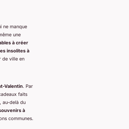
ui ne manque
u même une
bles à créer
ies insolites à
 de ville en
nt-Valentin
. Par
adeaux faits
, au-delà du
souvenirs à
sions communes.