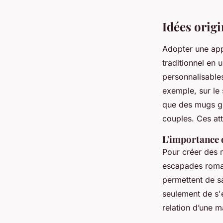
Joseph
•
6 janvier 2025
•
5 min de lecture
Idées orig
Adopter une app
traditionnel en 
personnalisable
exemple, sur le 
que des mugs gr
couples. Ces att
L'importance 
Pour créer des 
escapades roman
permettent de sa
seulement de s'é
relation d’une m