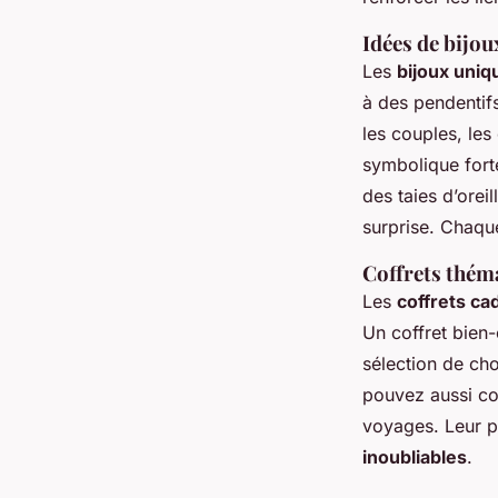
Idées de bijou
Les
bijoux uniq
à des pendentif
les couples, les
symbolique fort
des taies d’ore
surprise. Chaqu
Coffrets thém
Les
coffrets ca
Un coffret bien
sélection de ch
pouvez aussi co
voyages. Leur p
inoubliables
.