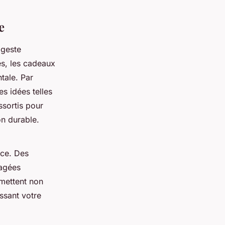
e
 geste
es, les cadeaux
tale. Par
es idées telles
sortis pour
on durable.
nce. Des
tagées
rmettent non
ssant votre