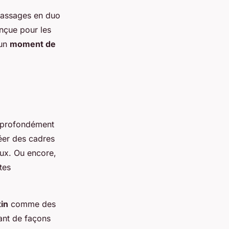
massages en duo
nçue pour les
 un
moment de
i profondément
éer des cadres
eux. Ou encore,
tes
tin
comme des
tant de façons