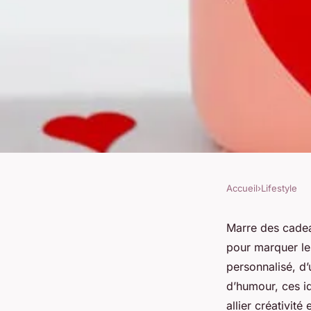
Accueil
›
Lifestyle
LIFESTYLE
Des idées de cadeau
Marre des cadeau
pour marquer les 
une Saint-Valentin 
personnalisé, d
d’humour, ces i
allier créativité