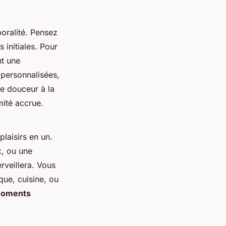
oralité. Pensez
initiales. Pour
nt une
personnalisées,
e douceur à la
mité accrue.
laisirs en un.
x, ou une
rveillera. Vous
ue, cuisine, ou
oments