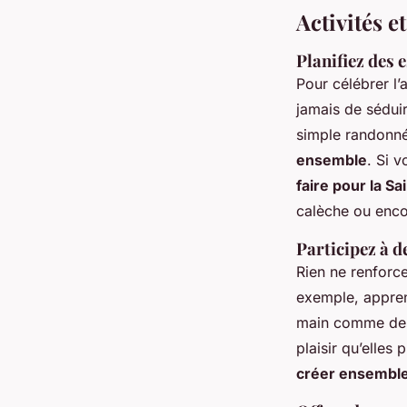
Activités e
Planifiez des 
Pour célébrer l
jamais de sédui
simple randonn
ensemble
. Si 
faire pour la Sa
calèche ou enco
Participez à d
Rien ne renforc
exemple, appren
main comme des 
plaisir qu’elles
créer ensembl