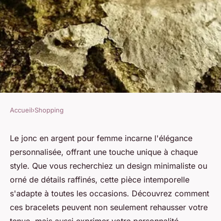
Accueil
›
Shopping
SHOPPING
Jonc en argent pour femme :
Le jonc en argent pour femme incarne l'élégance
personnalisée, offrant une touche unique à chaque
élégance personnalisée à
style. Que vous recherchiez un design minimaliste ou
portée de main
orné de détails raffinés, cette pièce intemporelle
s'adapte à toutes les occasions. Découvrez comment
Joseph
•
23 décembre 2024
•
6 min de lecture
ces bracelets peuvent non seulement rehausser votre