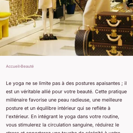
Accueil
›
Beauté
BEAUTÉ
Comment le yoga peut
Le yoga ne se limite pas à des postures apaisantes ; il
est un véritable allié pour votre beauté. Cette pratique
améliorer votre beauté ?
millénaire favorise une peau radieuse, une meilleure
posture et un équilibre intérieur qui se reflète à
Joseph
•
18 novembre 2024
•
8 min de lecture
l'extérieur. En intégrant le yoga dans votre routine,
vous stimulerez la circulation sanguine, réduirez le