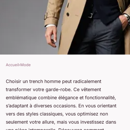
Accueil
›
Mode
MODE
Trouvez le trench homme
Choisir un trench homme peut radicalement
transformer votre garde-robe. Ce vêtement
adapté à votre style
emblématique combine élégance et fonctionnalité,
intemporel
s’adaptant à diverses occasions. En vous orientant
vers des styles classiques, vous optimisez non
Joseph
•
23 décembre 2024
•
5 min de lecture
seulement votre allure, mais vous investissez dans